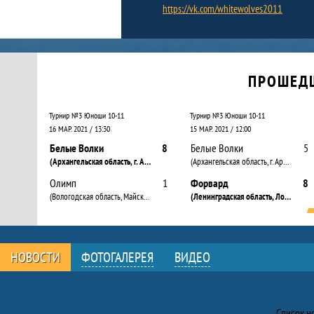
https://vk.com/whitewolves2011
Календарь прошедших и будущих матчей
ПРОШЕД
Турнир №3 Юноши 10-11
Турнир №3 Юноши 10-11
16 МАР. 2021 / 13:30
15 МАР. 2021 / 12:00
Белые Волки
8
Белые Волки
5
(Архангельская область, г. Архангельск)
(Архангельская область, г. Архангельск)
Олимп
1
Форвард
8
(Вологодская область, Майский п.)
(Ленинградская область, Лодейное Поле г.)
НОВОСТИ
ФОТОГАЛЕРЕЯ
ВИДЕО
Новости
Список н