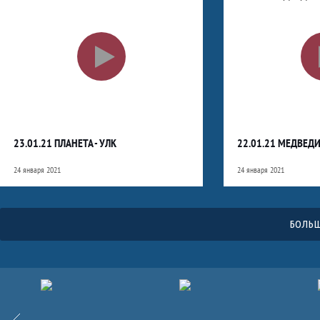
23.01.21 ПЛАНЕТА - УЛК
22.01.21 МЕДВЕДИ 
24 января 2021
24 января 2021
БОЛЬШ
Партнёры
Назад