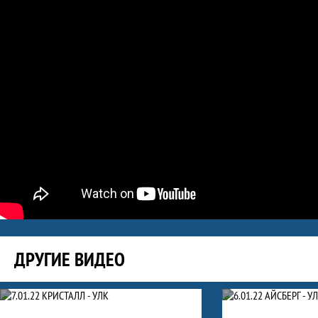
ДРУГИЕ ВИДЕО
Видео