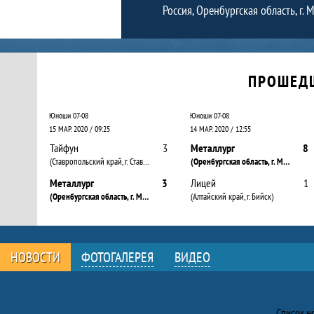
Россия, Оренбургская область, г. 
Календарь прошедших и будущих матчей
ПРОШЕД
Юноши 07-08
Юноши 07-08
15 МАР. 2020 / 09:25
14 МАР. 2020 / 12:55
Тайфун
3
Металлург
8
(Ставропольский край, г. Ставрополь)
(Оренбургская область, г. Медногорск)
Металлург
3
Лицей
1
(Оренбургская область, г. Медногорск)
(Алтайский край, г. Бийск)
НОВОСТИ
ФОТОГАЛЕРЕЯ
ВИДЕО
Новости
Список н