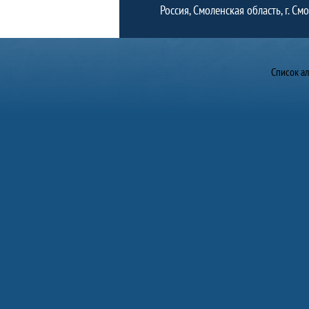
Россия, Смоленская область, г. См
Фото
Список а