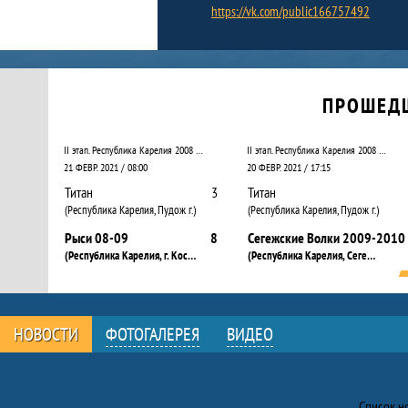
https://vk.com/public166757492
Календарь прошедших и будущих матчей
ПРОШЕД
II этап. Республика Карелия 2008 – 2009
II этап. Республика Карелия 2008 – 2009
21 ФЕВР. 2021 / 08:00
20 ФЕВР. 2021 / 17:15
Титан
3
Титан
(Республика Карелия, Пудож г.)
(Республика Карелия, Пудож г.)
Рыси 08-09
8
Сегежские Волки 2009-2010
(Республика Карелия, г. Костомукша)
(Республика Карелия, Сегежа г.)
НОВОСТИ
ФОТОГАЛЕРЕЯ
ВИДЕО
Новости
Список н