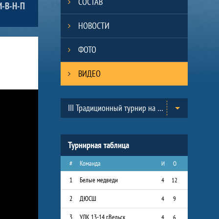
СОСТАВ
И-В-Н-П
НОВОСТИ
ФОТО
ВИДЕО
Таблицы турнира
III Традиционный турнир на призы Всероссийского Клуба юных хоккеистов «Золотая шайба» им. А.В. Тарасова в г.Черноголовка. (2013-2014)
Турнирная таблица
#
Команда
И
О
1
Белые медведи
4
12
2
ДЮСШ
4
9
3
УЛК 13-14 г.Вельск
4
6