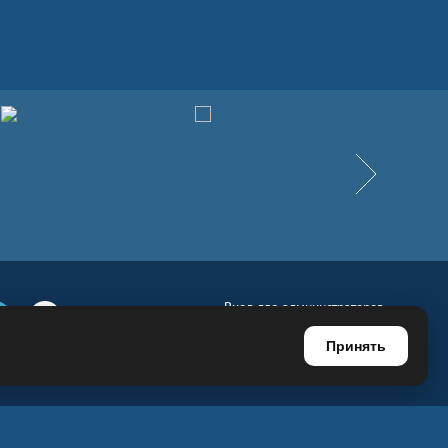
Вперёд
Вход для администраторов
е
Телеграм
Ютуб
Регистрация для администраторов
Принять