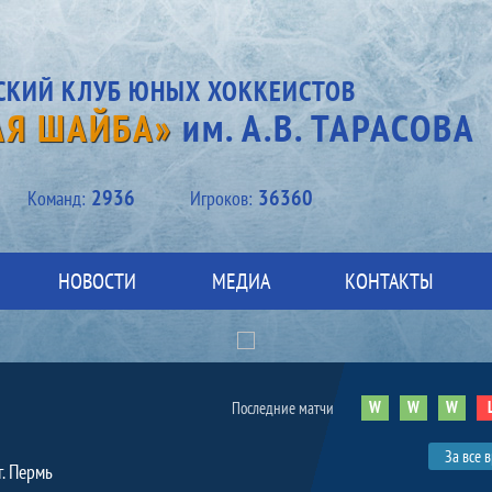
СКИЙ КЛУБ ЮНЫХ ХОККЕИСТОВ
АЯ ШАЙБА»
им. А.В. ТАРАСОВА
2936
36360
Kоманд:
Игроков:
НОВОСТИ
МЕДИА
КОНТАКТЫ
W
W
W
Последние матчи
За все 
г. Пермь