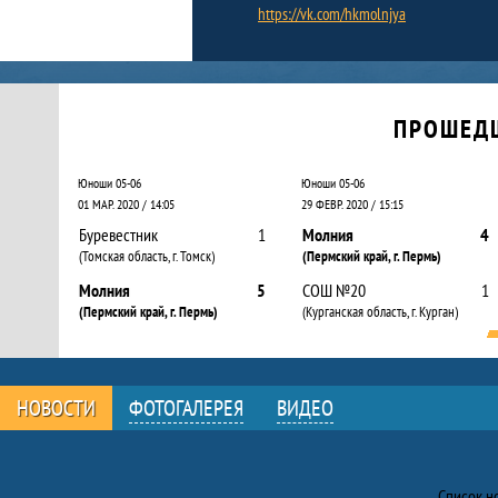
https://vk.com/hkmolnjya
Календарь прошедших и будущих матчей
ПРОШЕД
Юноши 05-06
Юноши 05-06
01 МАР. 2020 / 14:05
29 ФЕВР. 2020 / 15:15
Буревестник
1
Молния
4
(Томская область, г. Томск)
(Пермский край, г. Пермь)
Молния
5
СОШ №20
1
(Пермский край, г. Пермь)
(Курганская область, г. Курган)
НОВОСТИ
ФОТОГАЛЕРЕЯ
ВИДЕО
Новости
Список н