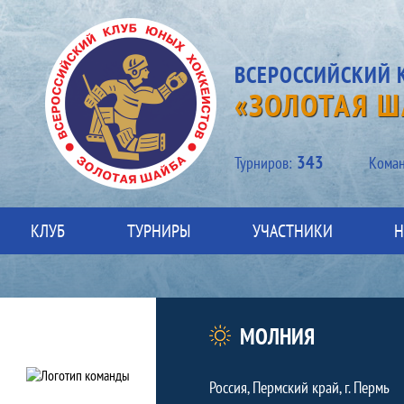
ВСЕРОССИЙСКИЙ 
«ЗОЛОТАЯ Ш
343
Турниров:
Kоман
КЛУБ
ТУРНИРЫ
УЧАСТНИКИ
Н
Команда
Краткая информация о команде
МОЛНИЯ
Россия, Пермский край, г. Пермь