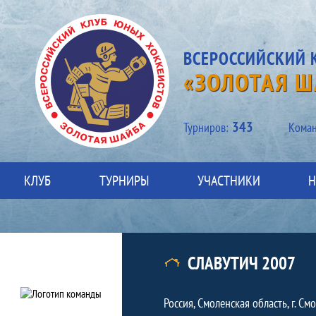
ВСЕРОССИЙСКИЙ 
«ЗОЛОТАЯ Ш
343
Турниров:
Kоман
КЛУБ
ТУРНИРЫ
УЧАСТНИКИ
Н
Команда
Краткая информация о команде
СЛАВУТИЧ 2007
Россия, Смоленская область, г. См