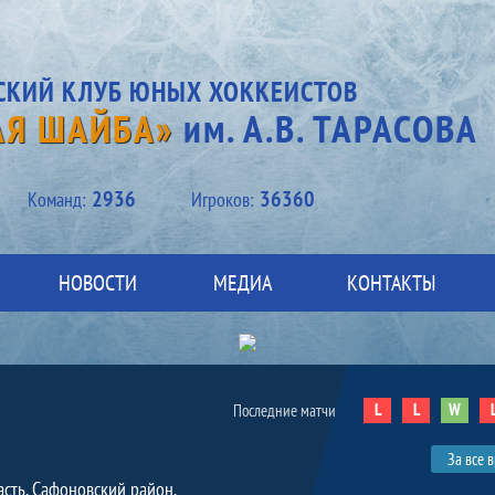
СКИЙ КЛУБ ЮНЫХ ХОККЕИСТОВ
АЯ ШАЙБА»
им. А.В. ТАРАСОВА
2936
36360
Kоманд:
Игроков:
НОВОСТИ
МЕДИА
КОНТАКТЫ
L
L
W
Последние матчи
За все 
асть, Сафоновский район,