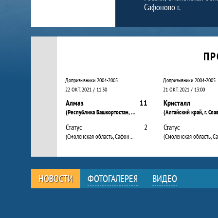
Сафоново г.
Календарь прошедших и будущих матчей
ПР
Допризывники 2004-2005
Допризывники 2004-2005
22 ОКТ. 2021 / 11:30
21 ОКТ. 2021 / 13:00
Алмаз
11
Кристалл
(Республика Башкортостан, г. Салават)
(Алтайский край, г. Сла
Статус
2
Статус
(Смоленская область, Сафоново г.)
НОВОСТИ
ФОТОГАЛЕРЕЯ
ВИДЕО
Новости