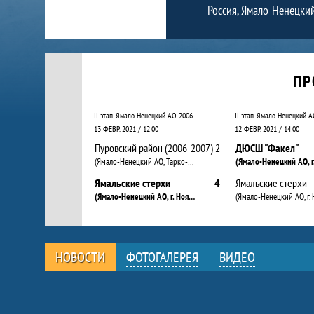
Россия, Ямало-Ненецкий
Календарь прошедших и будущих матчей
ПР
II этап. Ямало-Ненецкий АО 2006 – 2007
13 ФЕВР. 2021 / 12:00
12 ФЕВР. 2021 / 14:00
Пуровский район (2006-2007)
2
ДЮСШ "Факел"
(Ямало-Ненецкий АО, Тарко-Сале г.)
Ямальские стерхи
4
Ямальские стерхи
(Ямало-Ненецкий АО, г. Ноябрьск)
НОВОСТИ
ФОТОГАЛЕРЕЯ
ВИДЕО
Новости