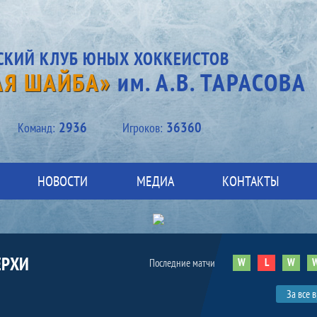
СКИЙ КЛУБ ЮНЫХ ХОККЕИСТОВ
АЯ ШАЙБА»
им. А.В. ТАРАСОВА
2936
36360
Kоманд:
Игроков:
НОВОСТИ
МЕДИА
КОНТАКТЫ
ЕРХИ
W
L
W
Последние матчи
За все 