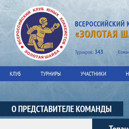
ВСЕРОССИЙСКИЙ 
«ЗОЛОТАЯ Ш
343
Турниров:
Kоман
КЛУБ
ТУРНИРЫ
УЧАСТНИКИ
Н
О ПРЕДСТАВИТЕЛЕ КОМАНДЫ
Участники-представитель-команды
Топан