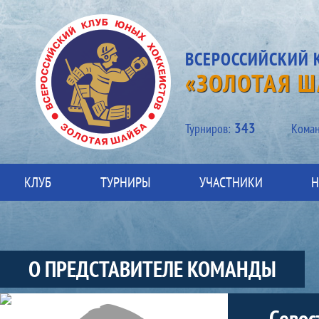
ВСЕРОССИЙСКИЙ 
«ЗОЛОТАЯ Ш
343
Турниров:
Kоман
КЛУБ
ТУРНИРЫ
УЧАСТНИКИ
Н
О ПРЕДСТАВИТЕЛЕ КОМАНДЫ
Участники-представитель-команды
Севос