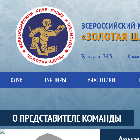
ВСЕРОССИЙСКИЙ 
«ЗОЛОТАЯ Ш
343
Турниров:
Kоман
КЛУБ
ТУРНИРЫ
УЧАСТНИКИ
Н
О ПРЕДСТАВИТЕЛЕ КОМАНДЫ
Участники-представитель-команды
Арман