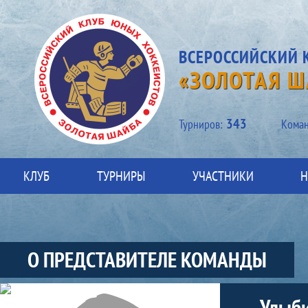
ВСЕРОССИЙСКИЙ 
«ЗОЛОТАЯ Ш
343
Турниров:
Kоман
КЛУБ
ТУРНИРЫ
УЧАСТНИКИ
Н
О ПРЕДСТАВИТЕЛЕ КОМАНДЫ
Участники-представитель-команды
Улыби