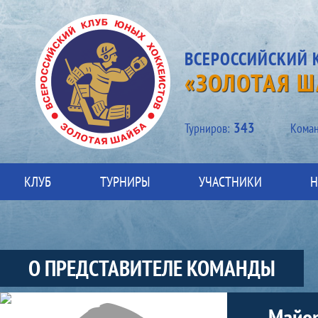
ВСЕРОССИЙСКИЙ 
«ЗОЛОТАЯ Ш
343
Турниров:
Kоман
КЛУБ
ТУРНИРЫ
УЧАСТНИКИ
Н
О ПРЕДСТАВИТЕЛЕ КОМАНДЫ
Участники-представитель-команды
Майор