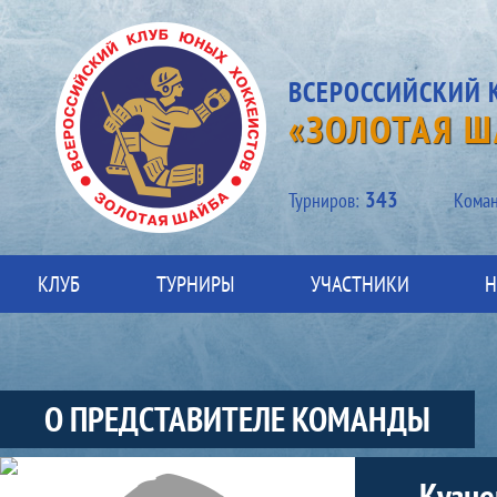
ВСЕРОССИЙСКИЙ 
«ЗОЛОТАЯ Ш
343
Турниров:
Kоман
КЛУБ
ТУРНИРЫ
УЧАСТНИКИ
Н
О ПРЕДСТАВИТЕЛЕ КОМАНДЫ
Участники-представитель-команды
Кузне