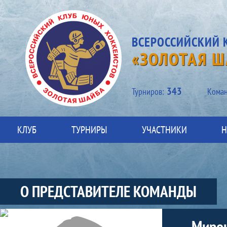
ВСЕРОССИЙСКИЙ 
«ЗОЛОТАЯ Ш
343
Турниров:
Kоман
КЛУБ
ТУРНИРЫ
УЧАСТНИКИ
Н
О ПРЕДСТАВИТЕЛЕ КОМАНДЫ
Участники-представитель-команды
Мирон