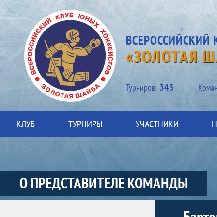
ВСЕРОССИЙСКИЙ 
«ЗОЛОТАЯ Ш
343
Турниров:
Kоман
КЛУБ
ТУРНИРЫ
УЧАСТНИКИ
Н
О ПРЕДСТАВИТЕЛЕ КОМАНДЫ
Участники-представитель-команды
Барте