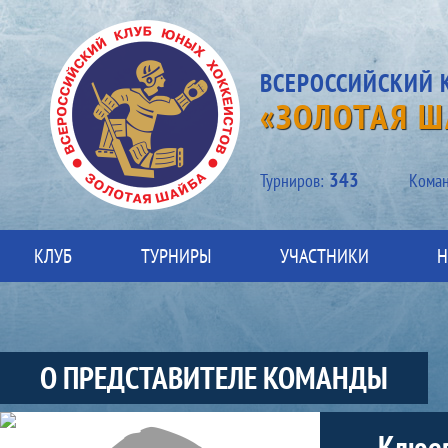
ВСЕРОССИЙСКИЙ 
«ЗОЛОТАЯ Ш
343
Турниров:
Kоман
КЛУБ
ТУРНИРЫ
УЧАСТНИКИ
Н
О ПРЕДСТАВИТЕЛЕ КОМАНДЫ
Участники-представитель-команды
Клюев