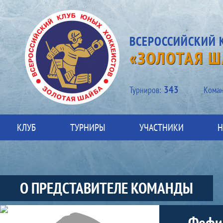
ВСЕРОССИЙСКИЙ 
«ЗОЛОТАЯ Ш
343
Турниров:
Kоман
КЛУБ
ТУРНИРЫ
УЧАСТНИКИ
Н
О ПРЕДСТАВИТЕЛЕ КОМАНДЫ
Участники-представитель-команды
Фефил