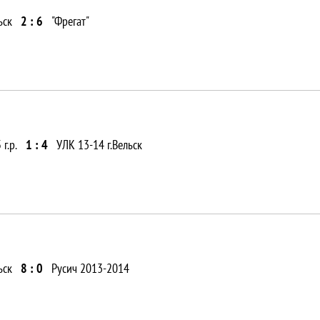
ьск
2 : 6
"Фрегат"
г.р.
1 : 4
УЛК 13-14 г.Вельск
ьск
8 : 0
Русич 2013-2014