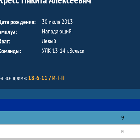
30 июля 2013
Дата рождения:
Нападающий
Амплуа:
Левый
Хват:
УЛК 13-14 г.Вельск
Команды:
18-6-11 / И-Г-П
За все время:
9
И