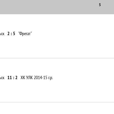
5
ьск
2 : 5
"Фрегат"
ьск
11 : 2
ХК УЛК 2014-15 г.р.