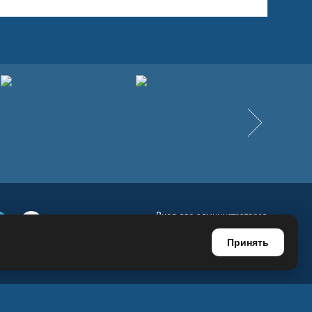
Вперёд
Вход для администраторов
е
Телеграм
Ютуб
Регистрация для администраторов
Принять