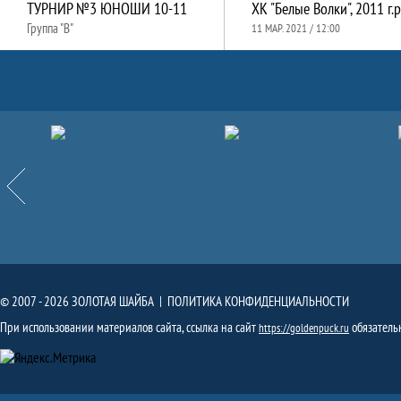
ТУРНИР №3 ЮНОШИ 10-11
ХК "Белые Волки", 2011 г.р
Группа "B"
11 МАР. 2021 / 12:00
Партнёры
Назад
© 2007 - 2026 ЗОЛОТАЯ ШАЙБА |
ПОЛИТИКА КОНФИДЕНЦИАЛЬНОСТИ
При использовании материалов сайта, ссылка на сайт
обязатель
https://goldenpuck.ru