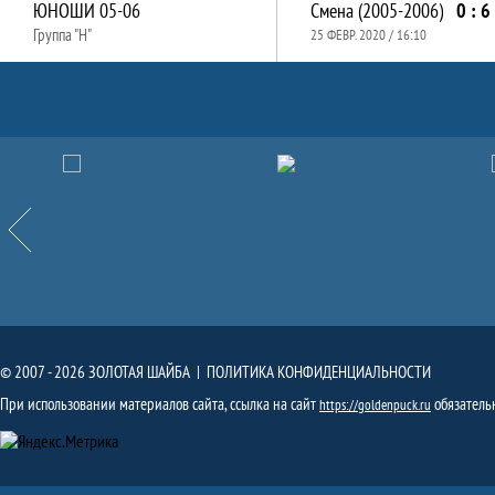
ЮНОШИ 05-06
Смена (2005-2006)
0 : 6
Группа "Н"
25 ФЕВР. 2020 / 16:10
Партнёры
Назад
© 2007 - 2026 ЗОЛОТАЯ ШАЙБА |
ПОЛИТИКА КОНФИДЕНЦИАЛЬНОСТИ
При использовании материалов сайта, ссылка на сайт
обязатель
https://goldenpuck.ru