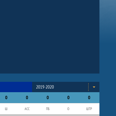
2019-2020
0
0
0
0
0
Ш
АСС
ПБ
О
ШТР