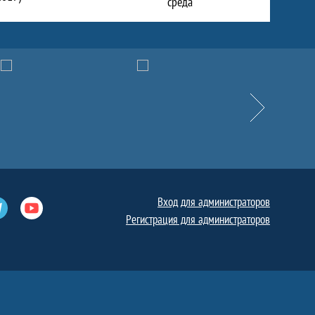
среда
Вперёд
Вход для администраторов
е
Телеграм
Ютуб
Регистрация для администраторов