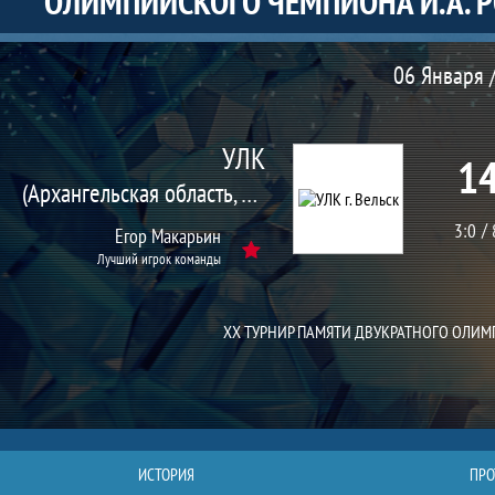
ОЛИМПИЙСКОГО ЧЕМПИОНА И.А. 
Матч
06 Января /
УЛК
14
(Архангельская область, Вельск г.)
3:0
Егор Макарьин
Лучший игрок команды
XХ ТУРНИР ПАМЯТИ ДВУКРАТНОГО ОЛИМ
ИСТОРИЯ
ПРО