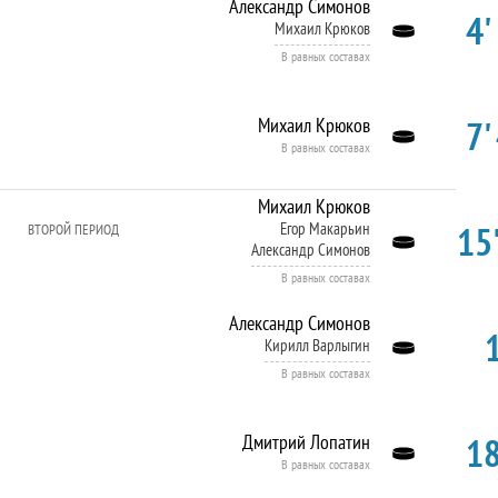
Александр Симонов
4'
Михаил Крюков
В равных составах
7'
Михаил Крюков
В равных составах
Михаил Крюков
15'
Егор Макарьин
ВТОРОЙ ПЕРИОД
Александр Симонов
В равных составах
Александр Симонов
Кирилл Варлыгин
В равных составах
18
Дмитрий Лопатин
В равных составах