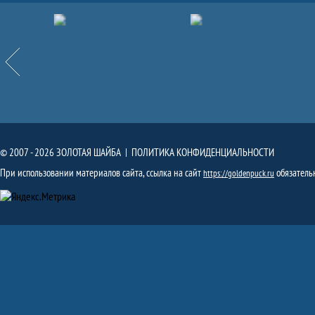
Партнёры
Назад
© 2007 - 2026 ЗОЛОТАЯ ШАЙБА |
ПОЛИТИКА КОНФИДЕНЦИАЛЬНОСТИ
При использовании материалов сайта, ссылка на сайт
обязатель
https://goldenpuck.ru