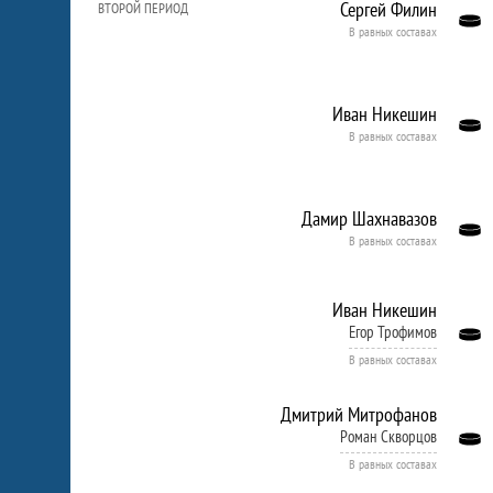
Сергей Филин
ВТОРОЙ ПЕРИОД
В равных составах
Иван Никешин
В равных составах
Дамир Шахнавазов
В равных составах
Иван Никешин
Егор Трофимов
В равных составах
Дмитрий Митрофанов
Роман Скворцов
В равных составах