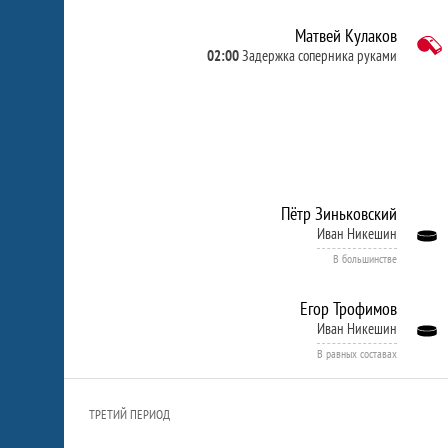
Матвей Кулаков
02:00
Задержка соперника руками
Пётр Зиньковский
Иван Никешин
В большинстве
Егор Трофимов
Иван Никешин
В равных составах
ТРЕТИЙ ПЕРИОД