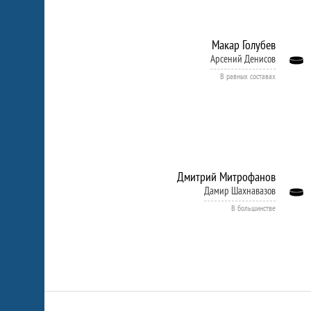
Макар Голубев
Арсений Денисов
В равных составах
Дмитрий Митрофанов
Дамир Шахнавазов
В большинстве