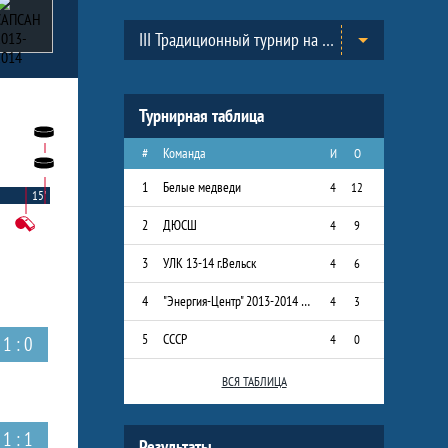
Таблицы турнира
III Традиционный турнир на призы Всероссийского Клуба юных хоккеистов «Золотая шайба» им. А.В. Тарасова в г.Черноголовка. (2013-2014)
Турнирная таблица
#
Команда
И
О
1
Белые медведи
4
12
15'
2
ДЮСШ
4
9
3
УЛК 13-14 г.Вельск
4
6
4
"Энергия-Центр" 2013-2014 г.р.
4
3
5
СССР
4
0
1 : 0
ВСЯ ТАБЛИЦА
1 : 1
Результаты