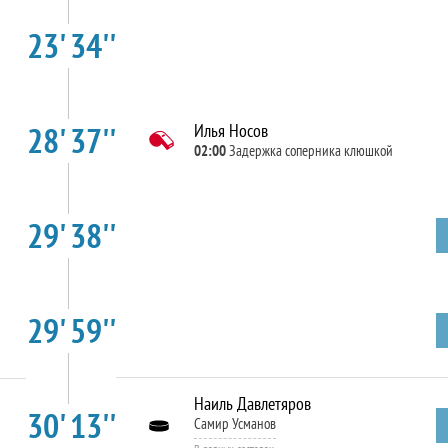
23' 34''
28' 37''
Илья Носов
02:00
Задержка соперника клюшкой
29' 38''
29' 59''
Наиль Давлетяров
30' 13''
Самир Усманов