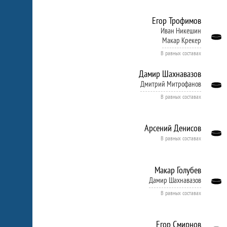
Егор Трофимов
Иван Никешин
Макар Крекер
В равных составах
Дамир Шахнавазов
Дмитрий Митрофанов
В равных составах
Арсений Денисов
В равных составах
Макар Голубев
Дамир Шахнавазов
В равных составах
Егор Смирнов