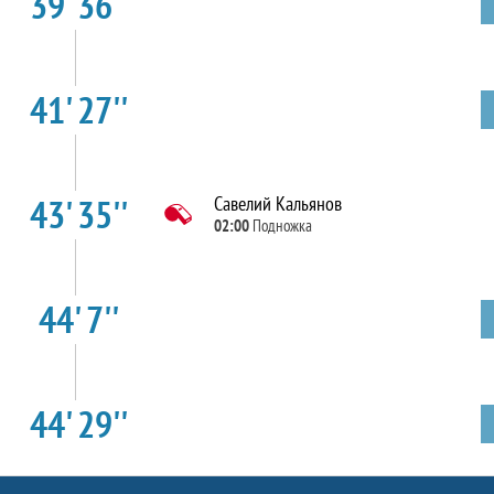
39' 36''
41' 27''
43' 35''
Савелий Кальянов
02:00
Подножка
44' 7''
44' 29''