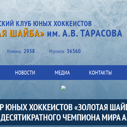
СКИЙ КЛУБ ЮНЫХ ХОККЕИСТОВ
АЯ ШАЙБА»
им. А.В. ТАРАСОВА
2938
36360
Kоманд:
Игроков:
НОВОСТИ
МЕДИА
КОНТАКТЫ
ИР ЮНЫХ ХОККЕИСТОВ «ЗОЛОТАЯ ШАЙ
ДЕСЯТИКРАТНОГО ЧЕМПИОНА МИРА А.