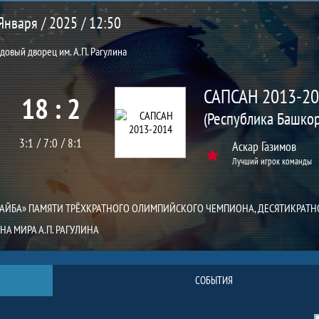
Января / 2025 / 12:50
довый дворец им. А.П. Рагулина
САПСАН 2013-2
18 : 2
3:1
7:0
8:1
Аскар Газимов
Лучший игрок команды
ШАЙБА» ПАМЯТИ ТРЁХКРАТНОГО ОЛИМПИЙСКОГО ЧЕМПИОНА, ДЕСЯТИКРАТН
А МИРА А.П. РАГУЛИНА
СОБЫТИЯ