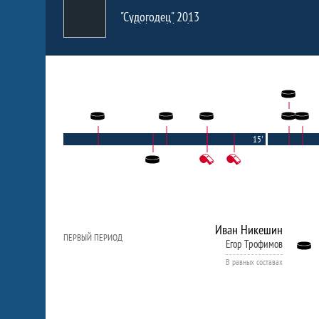
"Судогодец" 2013
15'
Иван Никешин
ПЕРВЫЙ ПЕРИОД
Егор Трофимов
В равных составах