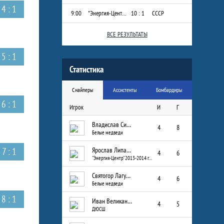
4 : 1
9:00
"Энергия-Центр" 2013-2014 г.р.
10 : 1
СССР
ВСЕ РЕЗУЛЬТАТЫ
5 : 1
Статистика
Снайперы
Ассистенты
Бомбардиры
6 : 1
Игрок
И
Г
Владислав Сизых
4
8
Белые медведи
7 : 1
Ярослав Липатов
4
6
"Энергия-Центр" 2013-2014 г.р.
Святогор Лагуткин
4
6
Белые медведи
8 : 1
Иван Великанов
4
5
ДЮСШ