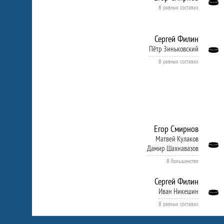
В равных составах
Сергей Филин
Пётр Зиньковский
В равных составах
Егор Смирнов
Матвей Кулаков
Дамир Шахнавазов
В большинстве
Сергей Филин
Иван Никешин
В равных составах