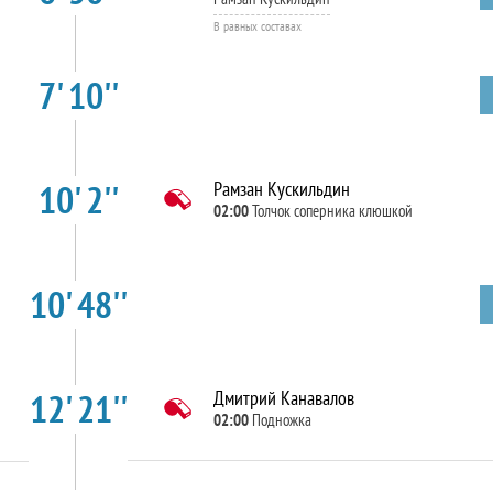
В равных составах
7' 10''
10' 2''
Рамзан Кускильдин
02:00
Толчок соперника клюшкой
10' 48''
12' 21''
Дмитрий Канавалов
02:00
Подножка