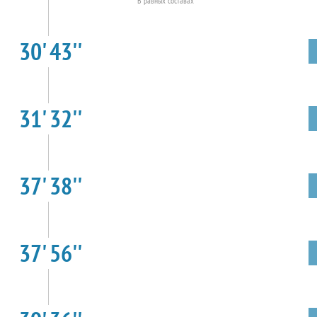
В равных составах
30' 43''
31' 32''
37' 38''
37' 56''