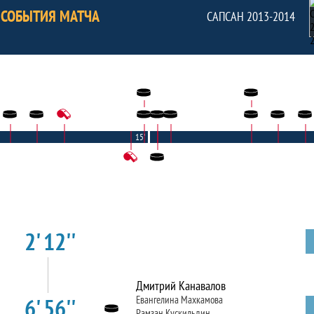
СОБЫТИЯ МАТЧА
САПСАН 2013-2014
15'
2' 12''
Дмитрий Канавалов
6' 56''
Евангелина Махкамова
Рамзан Кускильдин