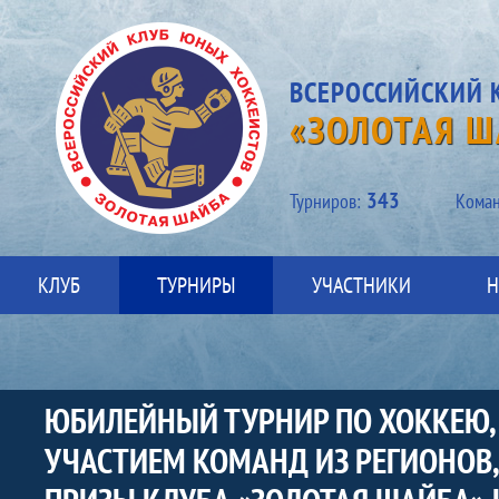
ВСЕРОССИЙСКИЙ 
«ЗОЛОТАЯ Ш
343
Турниров:
Kоман
КЛУБ
ТУРНИРЫ
УЧАСТНИКИ
Н
ЮБИЛЕЙНЫЙ ТУРНИР ПО ХОККЕЮ,
УЧАСТИЕМ КОМАНД ИЗ РЕГИОНОВ,