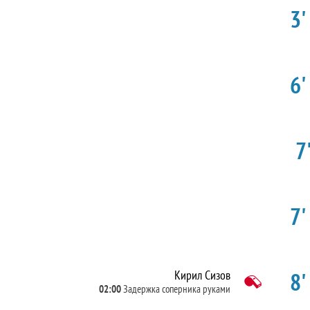
3'
6'
7'
7'
8'
Кирил Сизов
02:00
Задержка соперника руками