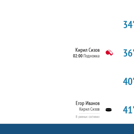
34'
36'
Кирил Сизов
02:00
Подножка
40'
Егор Иванов
41'
Кирил Сизов
В равных составах