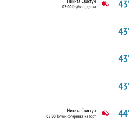
43'
Никита Свистун
02:00
Грубость, драка
43'
43'
43'
44'
Никита Свистун
05:00
Толчок соперника на борт