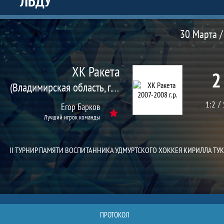
ЛЬДУ
Матч
30 Марта /
ХК Ракета
2
(Владимирская область, г. Гусь-Хрустальный)
1:2
Егор Барков
Лучший игрок команды
II ТУРНИР ПАМЯТИ ВОСПИТАННИКА УДМУРТСКОГО ХОККЕЯ КИРИЛЛА ТУ
ПРОТОКОЛ