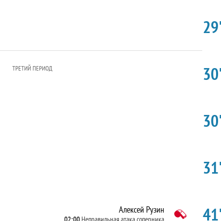
29'
30'
ТРЕТИЙ ПЕРИОД
30'
31'
41'
Алексей Рузин
02:00
Неправильная атака соперника