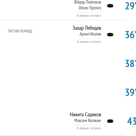
29'
Фёдор Попелков
Огнен Протич
В равных составах
Захар Лебедев
36'
ТРЕТИЙ ПЕРИОД
Архип Козлов
В равных составах
38'
39'
Никита Садиков
43
Максим Косякин
В равных составах