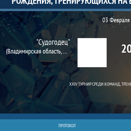
РОЖДЕНИЯ, ТРЕНИРУЮЩИХСЯ НА 
Матч
03 Февраля 
"Судогодец"
20
(Владимирская область, Судогда г.)
ХХIV ТУРНИР СРЕДИ КОМАНД, ТРЕ
ПРОТОКОЛ