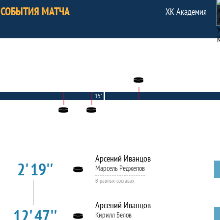
СОБЫТИЯ МАТЧА
ХК Академия
15'
Арсений Иванцов
2' 19''
Марсель Реджепов
В равных составах
Арсений Иванцов
12' 47''
Кирилл Белов