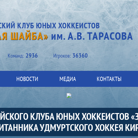
СКИЙ КЛУБ ЮНЫХ ХОККЕИСТОВ
АЯ ШАЙБА»
им. А.В. ТАРАСОВА
2936
36360
Kоманд:
Игроков:
НОВОСТИ
МЕДИА
КОНТАКТЫ
ИЙСКОГО КЛУБА ЮНЫХ ХОККЕИСТОВ «
СПИТАННИКА УДМУРТСКОГО ХОККЕЯ К