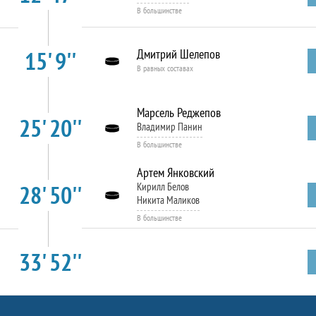
В большинстве
15' 9''
Дмитрий Шелепов
В равных составах
Марсель Реджепов
25' 20''
Владимир Панин
В большинстве
Артем Янковский
28' 50''
Кирилл Белов
Никита Маликов
В большинстве
33' 52''