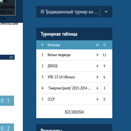
Таблицы турнира
III Традиционный турнир на призы Всероссийского Клуба юных хоккеистов «Золотая шайба» им. А.В. Тарасова в г.Черноголовка. (2013-2014)
Турнирная таблица
#
Команда
И
О
1
Белые медведи
4
12
15'
2
ДЮСШ
4
9
3
УЛК 13-14 г.Вельск
4
6
4
"Энергия-Центр" 2013-2014 г.р.
4
3
5
СССР
4
0
0 : 1
ВСЯ ТАБЛИЦА
0 : 2
Результаты