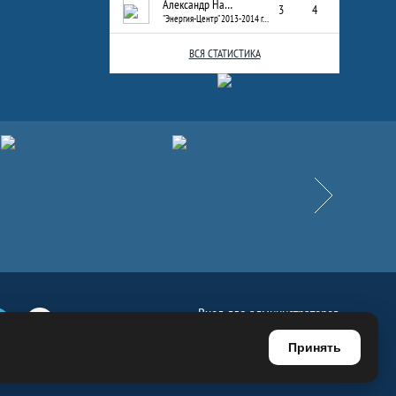
Александр Назаров
3
4
"Энергия-Центр" 2013-2014 г.р.
ВСЯ СТАТИСТИКА
Вперёд
Вход для администраторов
е
Телеграм
Ютуб
Регистрация для администраторов
Принять