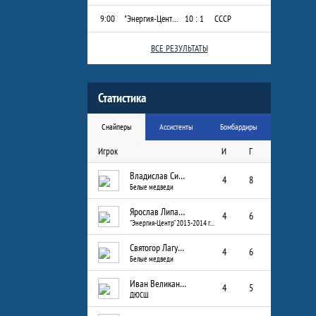
9:00
"Энергия-Центр" 2013-2014 г.р.
10 : 1
СССР
ВСЕ РЕЗУЛЬТАТЫ
Статистика
Снайперы
Ассистенты
Бомбардиры
Игрок
И
Г
Владислав Сизых
4
8
Белые медведи
Ярослав Липатов
4
6
"Энергия-Центр" 2013-2014 г.р.
Святогор Лагуткин
4
6
Белые медведи
Иван Великанов
4
5
ДЮСШ