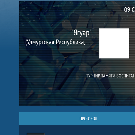
Матч
09 С
"Ягуар"
(Удмуртская Республика, Ува п.)
ТУРНИР ПАМЯТИ ВОСПИТА
ПРОТОКОЛ