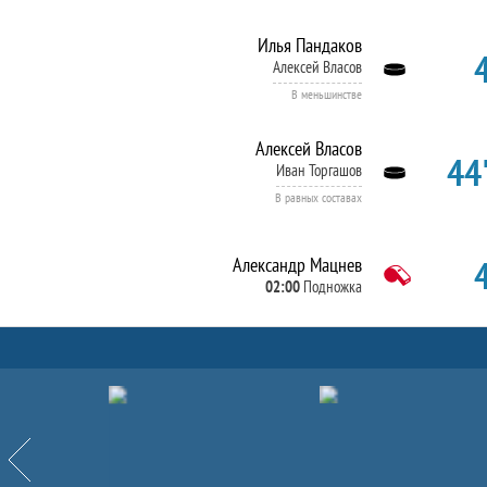
Илья Пандаков
Алексей Власов
В меньшинстве
Алексей Власов
44'
Иван Торгашов
В равных составах
Александр Мацнев
02:00
Подножка
Партнёры
Назад