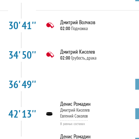
30' 41''
Дмитрий Волчков
02:00
Подножка
34' 50''
Дмитрий Киселев
02:00
Грубость, драка
36' 49''
Денис Ромадин
42' 13''
Дмитрий Киселев
Евгений Соколов
В равных составах
Денис Ромадин