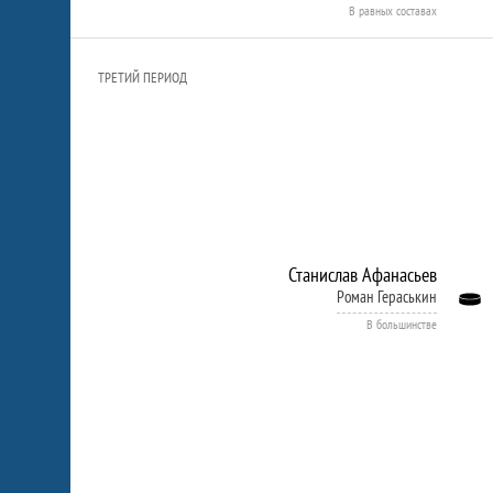
В равных составах
ТРЕТИЙ ПЕРИОД
Станислав Афанасьев
Роман Гераськин
В большинстве