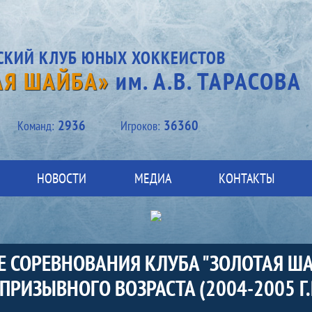
СКИЙ КЛУБ ЮНЫХ ХОККЕИСТОВ
АЯ ШАЙБА»
им. А.В. ТАРАСОВА
2936
36360
Kоманд:
Игроков:
НОВОСТИ
МЕДИА
КОНТАКТЫ
СОРЕВНОВАНИЯ КЛУБА "ЗОЛОТАЯ ШАЙБ
ИЗЫВНОГО ВОЗРАСТА (2004-2005 Г.Р