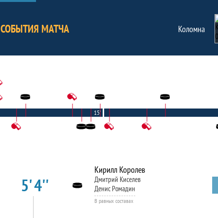
СОБЫТИЯ МАТЧА
Коломна
15'
Кирилл Королев
5' 4''
Дмитрий Киселев
Денис Ромадин
В равных составах