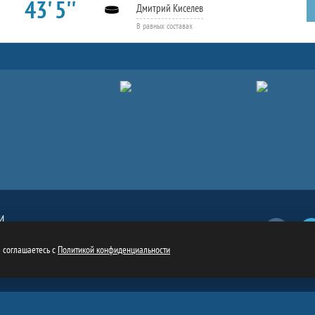
43' 5''
Дмитрий Киселев
В равных составах
И
Вконтакт
обязательна
ru
ы соглашаетесь с
Политикой конфиденциальности