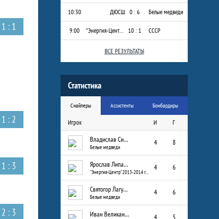
10:30
ДЮСШ
0 : 6
Белые медведи
1 : 1
9:00
"Энергия-Центр" 2013-2014 г.р.
10 : 1
СССР
ВСЕ РЕЗУЛЬТАТЫ
Статистика
Снайперы
Ассистенты
Бомбардиры
1 : 2
Игрок
И
Г
Владислав Сизых
4
8
Белые медведи
1 : 3
Ярослав Липатов
4
6
"Энергия-Центр" 2013-2014 г.р.
Святогор Лагуткин
4
6
Белые медведи
2 : 3
Иван Великанов
4
5