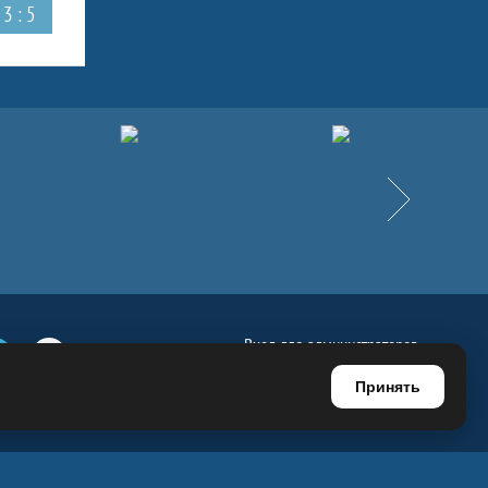
3 : 5
Вперёд
Вход для администраторов
е
Телеграм
Ютуб
Регистрация для администраторов
Принять