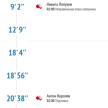
9' 2''
Никита Лопухов
02:00
Неправильная атака соперника
12' 9''
18' 4''
18' 56''
20' 38''
Антон Королев
02:00
Подножка