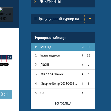
ДОКУМЕНТЫ
Таблицы турнира
III Традиционный турнир на призы Всероссийского Клуба юных хоккеистов «Золотая шайба» им. А.В. Тарасова в г.Черноголовка. (2013-2014)
Турнирная таблица
#
Команда
И
О
1
Белые медведи
4
12
15'
2
ДЮСШ
4
9
3
УЛК 13-14 г.Вельск
4
6
4
"Энергия-Центр" 2013-2014 г.р.
4
3
5
СССР
4
0
0 : 1
ВСЯ ТАБЛИЦА