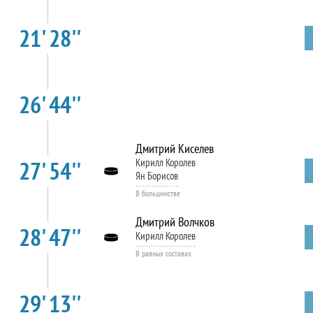
21' 28''
26' 44''
Дмитрий Киселев
27' 54''
Кирилл Королев
Ян Борисов
В большинстве
Дмитрий Волчков
28' 47''
Кирилл Королев
В равных составах
29' 13''