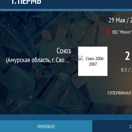
Г. ПЕРМЬ
Матч
29 Мая / 
УДС "Молот"
Союз
2
(Амурская область, г. Свободный)
0:3
СУПЕРФИНАЛ 
ПРОТОКОЛ
С