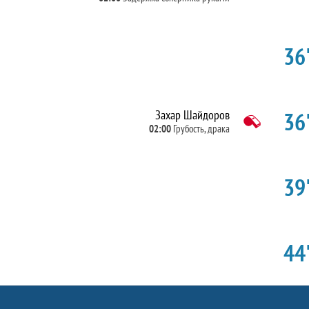
36'
36'
Захар Шайдоров
02:00
Грубость, драка
39'
44'