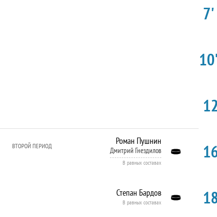
7'
10'
12
Роман Пушнин
16
ВТОРОЙ ПЕРИОД
Дмитрий Гнездилов
В равных составах
18
Степан Бардов
В равных составах