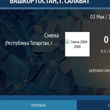
БАШКОРТОСТАН, Г. САЛАВАТ
Матч
03 Мая / 
Смена
0
(Республика Татарстан, г. Казань)
0:3
ДЕВУШКИ 200
ПРОТОКОЛ
С