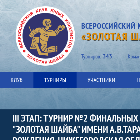
ВСЕРОССИЙСКИЙ 
«ЗОЛОТАЯ Ш
343
Турниров:
Kоман
КЛУБ
ТУРНИРЫ
УЧАСТНИКИ
Н
III ЭТАП: ТУРНИР №2 ФИНАЛЬНЫ
"ЗОЛОТАЯ ШАЙБА" ИМЕНИ А.В.ТА