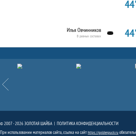
44'
44'
Илья Овчинников
В равных составах
Партнёры
Назад
© 2007 - 2026 ЗОЛОТАЯ ШАЙБА |
ПОЛИТИКА КОНФИДЕНЦИАЛЬНОСТИ
При использовании материалов сайта, ссылка на сайт
обязатель
https://goldenpuck.ru