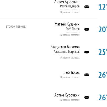
Артем Курочкин
12'
Рауль Кадыров
В равных составах
Матвей Кузьмин
20'
ВТОРОЙ ПЕРИОД
Глеб Тюсов
В равных составах
Владислав Басимов
25'
Александр Богряков
В равных составах
26'
Глеб Тюсов
В равных составах
26'
Артем Курочкин
В равных составах