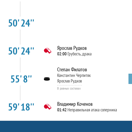
50' 24''
50' 24''
Ярослав Рудков
02:00
Грубость, драка
Степан Филатов
55' 8''
Константин Черпитяк
Ярослав Рудков
В равных составах
59' 18''
Владимир Коченов
01:42
Неправильная атака соперника