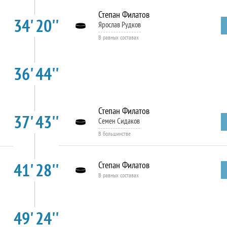
Степан Филатов
34' 20''
Ярослав Рудков
В равных составах
36' 44''
Степан Филатов
37' 43''
Семен Сидаков
В большинстве
41' 28''
Степан Филатов
В равных составах
49' 24''