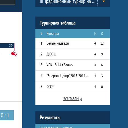
III Традиционный турнир на призы Всероссийского Клуба юных хоккеистов «Золотая шайба» им. А.В. Тарасова в г.Черноголовка. (2013-2014)
Турнирная таблица
#
Команда
И
О
1
Белые медведи
4
12
20'
2
ДЮСШ
4
9
3
УЛК 13-14 г.Вельск
4
6
4
"Энергия-Центр" 2013-2014 г.р.
4
3
5
СССР
4
0
ВСЯ ТАБЛИЦА
0 : 1
Результаты