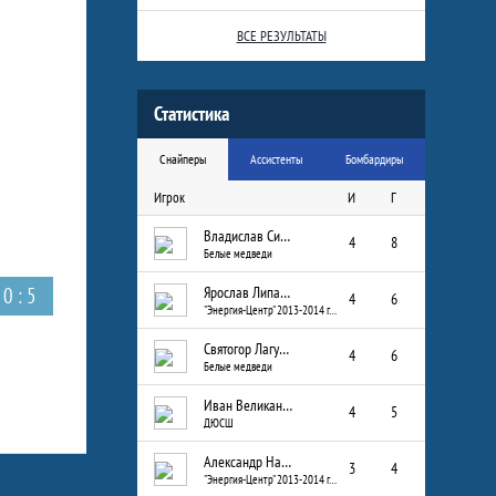
ВСЕ РЕЗУЛЬТАТЫ
Статистика
Снайперы
Ассистенты
Бомбардиры
Игрок
И
Г
Владислав Сизых
4
8
Белые медведи
0 : 5
Ярослав Липатов
4
6
"Энергия-Центр" 2013-2014 г.р.
Святогор Лагуткин
4
6
Белые медведи
Иван Великанов
4
5
ДЮСШ
Александр Назаров
3
4
"Энергия-Центр" 2013-2014 г.р.