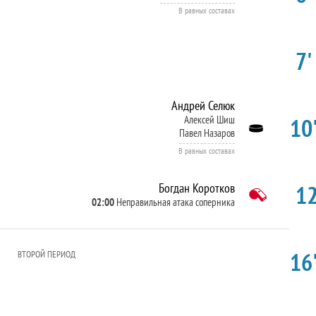
В равных составах
7'
Андрей Селюк
10'
Алексей Шиш
Павел Назаров
В равных составах
12
Богдан Коротков
02:00
Неправильная атака соперника
16'
ВТОРОЙ ПЕРИОД