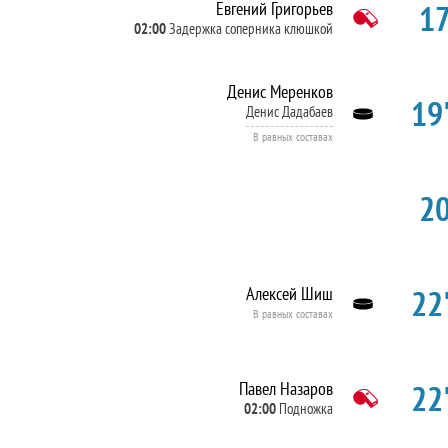
17
Евгений Григорьев
02:00
Задержка соперника клюшкой
Денис Меренков
19'
Денис Дадабаев
В равных составах
20
22'
Алексей Шиш
В равных составах
22'
Павел Назаров
02:00
Подножка