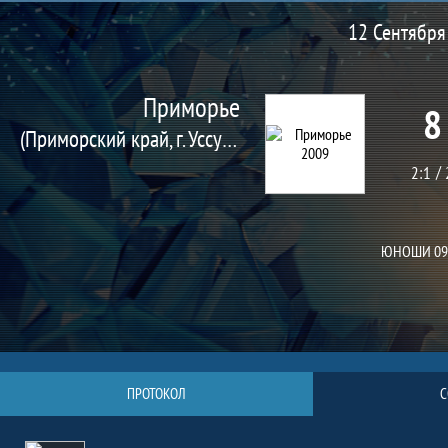
Матч
12 Сентября 
Приморье
8
(Приморский край, г. Уссурийск)
2:1
ЮНОШИ 09
ПРОТОКОЛ
С