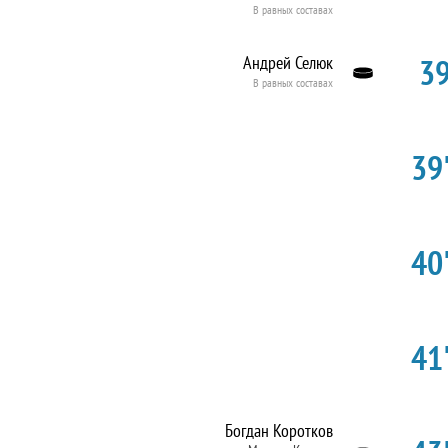
В равных составах
39
Андрей Селюк
В равных составах
39'
40'
41'
Богдан Коротков