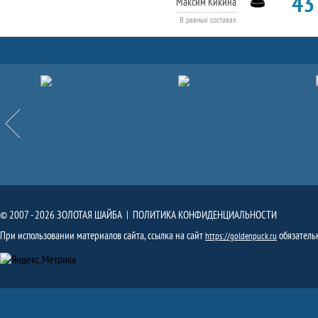
43'
Максим Кикина
В равных составах
Партнёры
Назад
© 2007 - 2026 ЗОЛОТАЯ ШАЙБА |
ПОЛИТИКА КОНФИДЕНЦИАЛЬНОСТИ
При использовании материалов сайта, ссылка на сайт
обязатель
https://goldenpuck.ru