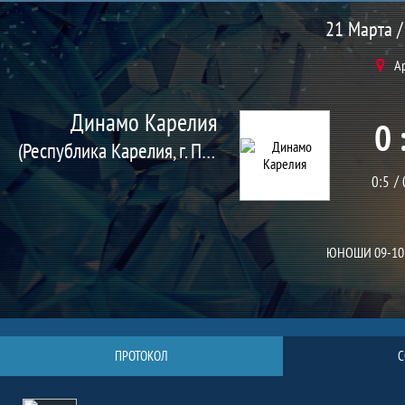
Матч
21 Марта /
А
Динамо Карелия
0 
(Республика Карелия, г. Петрозаводск)
0:5
ЮНОШИ 09-10
ПРОТОКОЛ
С