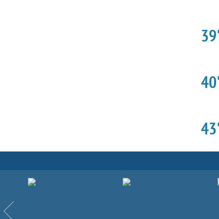
39'
40'
43'
Партнёры
Назад