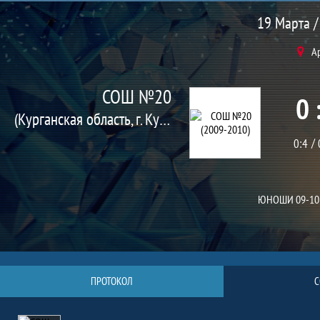
Матч
19 Марта /
А
СОШ №20
0 
(Курганская область, г. Курган)
0:4
ЮНОШИ 09-10
ПРОТОКОЛ
С