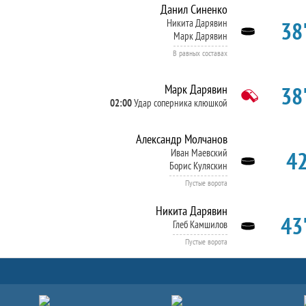
Данил Синенко
38'
Никита Дарявин
Марк Дарявин
В равных составах
38'
Марк Дарявин
02:00
Удар соперника клюшкой
Александр Молчанов
42
Иван Маевский
Борис Куляскин
Пустые ворота
Никита Дарявин
43'
Глеб Камшилов
Пустые ворота
Партнёры