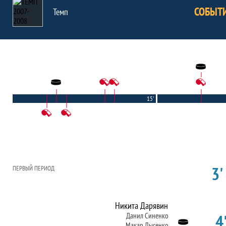
СОБЫТ
Темп
15'
3'
ПЕРВЫЙ ПЕРИОД
Никита Дарявин
4'
Данил Синенко
Макар Лысенко