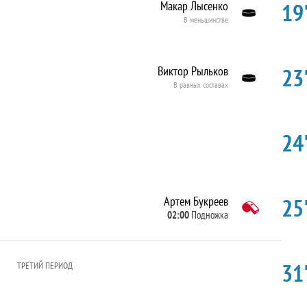
19'
Макар Лысенко
В меньшинстве
23'
Виктор Рыльков
В равных составах
24'
25'
Артем Букреев
02:00
Подножка
31'
ТРЕТИЙ ПЕРИОД