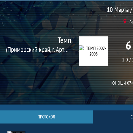
Матч
10 Марта /
А
Темп
6
(Приморский край, г. Артем)
1:0
ЮНОШИ 07-
ПРОТОКОЛ
С