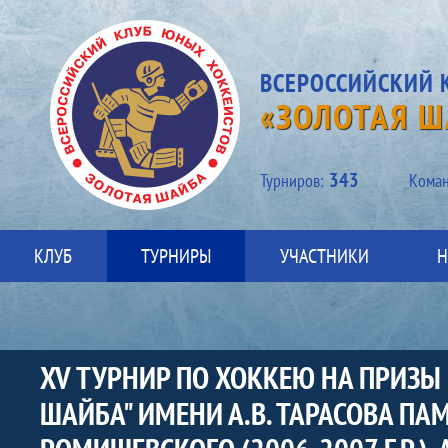
ВСЕРОССИЙСКИЙ 
«ЗОЛОТАЯ Ш
343
Турниров:
Kоман
КЛУБ
ТУРНИРЫ
УЧАСТНИКИ
Н
XV ТУРНИР ПО ХОККЕЮ НА ПРИЗЫ
ШАЙБА" ИМЕНИ А.В. ТАРАСОВА П