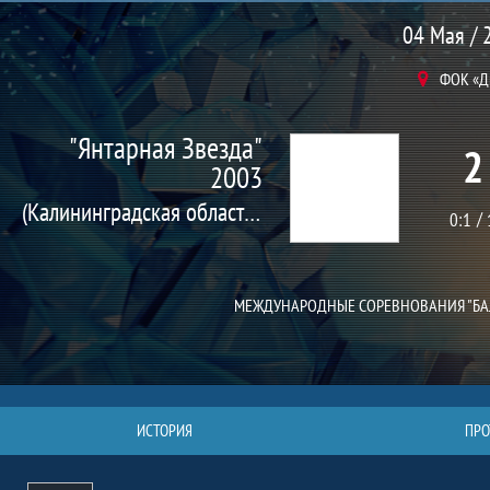
Матч
04 Мая / 
ФОК «Д
"Янтарная Звезда"
2
2003
(Калининградская область, г. Калининград)
0:1
МЕЖДУНАРОДНЫЕ СОРЕВНОВАНИЯ "БА
ИСТОРИЯ
ПРО