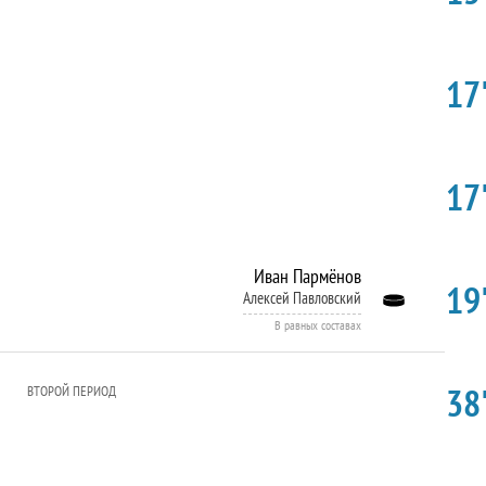
17'
17'
Иван Пармёнов
19'
Алексей Павловский
В равных составах
38'
ВТОРОЙ ПЕРИОД