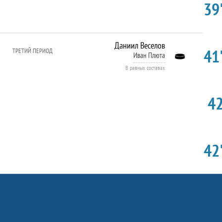
39'
Даниил Веселов
41'
ТРЕТИЙ ПЕРИОД
Иван Плюта
В равных составах
42
42'