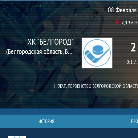
Матч
08 Февраля 
ЛД "Сер
ХК "БЕЛГОРОД"
2
(Белгородская область, Белгородский район)
0:1
II ЭТАП, ПЕРВЕНСТВО БЕЛГОРОДСКОЙ ОБЛАСТИ,
ИСТОРИЯ
ПРО