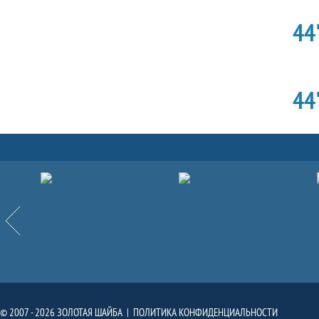
44'
44'
Партнёры
Назад
© 2007 - 2026 ЗОЛОТАЯ ШАЙБА |
ПОЛИТИКА КОНФИДЕНЦИАЛЬНОСТИ