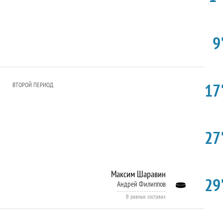
9'
17'
ВТОРОЙ ПЕРИОД
27'
Максим Шаравин
29'
Андрей Филиппов
В равных составах