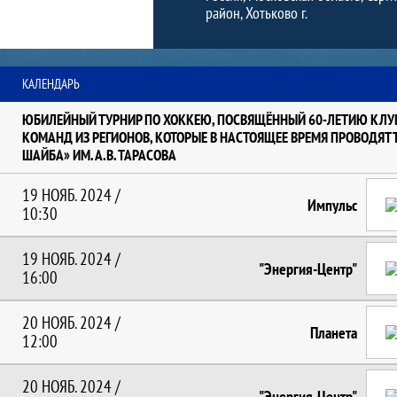
район, Хотьково г.
Команда: календарь
КАЛЕНДАРЬ
ЮБИЛЕЙНЫЙ ТУРНИР ПО ХОККЕЮ, ПОСВЯЩЁННЫЙ 60-ЛЕТИЮ КЛУБ
КОМАНД ИЗ РЕГИОНОВ, КОТОРЫЕ В НАСТОЯЩЕЕ ВРЕМЯ ПРОВОДЯТ 
ШАЙБА» ИМ. А.В. ТАРАСОВА
19 НОЯБ. 2024 /
Импульс
10:30
19 НОЯБ. 2024 /
"Энергия-Центр"
16:00
20 НОЯБ. 2024 /
Планета
12:00
20 НОЯБ. 2024 /
"Энергия-Центр"