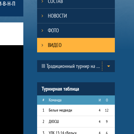
СОСТАВ
И-В-Н-П
НОВОСТИ
ФОТО
ВИДЕО
Таблицы турнира
III Традиционный турнир на призы Всероссийского Клуба юных хоккеистов «Золотая шайба» им. А.В. Тарасова в г.Черноголовка. (2013-2014)
Турнирная таблица
#
Команда
И
О
1
Белые медведи
4
12
2
ДЮСШ
4
9
3
УЛК 13-14 г.Вельск
4
6