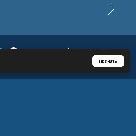
Вперёд
Вход для администраторов
е
Телеграм
Ютуб
Регистрация для администраторов
Принять