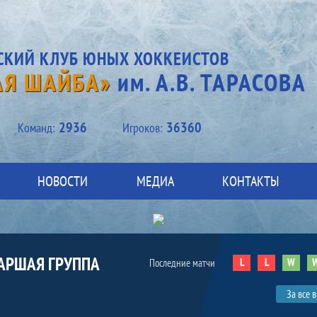
СКИЙ КЛУБ ЮНЫХ ХОККЕИСТОВ
АЯ ШАЙБА»
им. А.В. ТАРАСОВА
2936
36360
Kоманд:
Игроков:
НОВОСТИ
МЕДИА
КОНТАКТЫ
ТАРШАЯ ГРУППА
L
L
W
Последние матчи
За все 