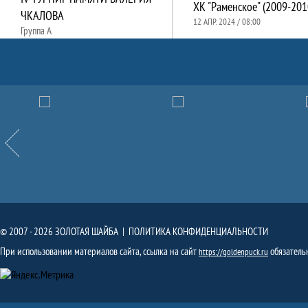
ХК "Раменское" (2009-201
ЧКАЛОВА
12 АПР. 2024 / 08:00
Группа А
Партнёры
Назад
© 2007 - 2026 ЗОЛОТАЯ ШАЙБА |
ПОЛИТИКА КОНФИДЕНЦИАЛЬНОСТИ
При использовании материалов сайта, ссылка на сайт
обязатель
https://goldenpuck.ru