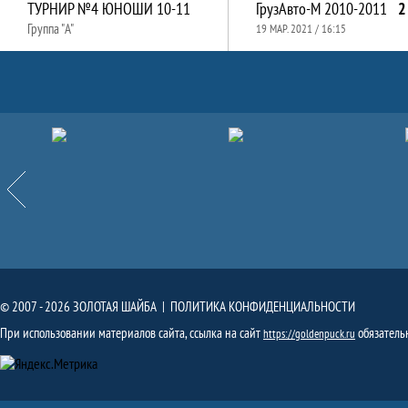
ТУРНИР №4 ЮНОШИ 10-11
ГрузАвто-М 2010-2011
2
Группа "A"
19 МАР. 2021 / 16:15
Партнёры
Назад
© 2007 - 2026 ЗОЛОТАЯ ШАЙБА |
ПОЛИТИКА КОНФИДЕНЦИАЛЬНОСТИ
При использовании материалов сайта, ссылка на сайт
обязатель
https://goldenpuck.ru