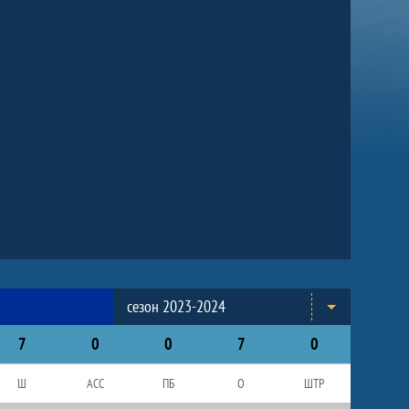
сезон 2023-2024
7
0
0
7
0
Ш
АСС
ПБ
О
ШТР