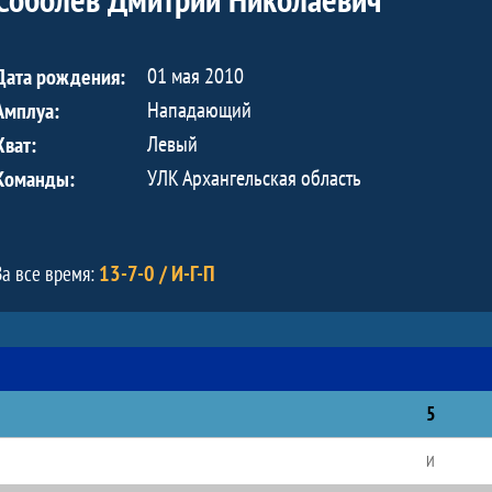
01 мая 2010
Дата рождения:
Нападающий
Амплуа:
Левый
Хват:
УЛК Архангельская область
Команды:
13-7-0 / И-Г-П
За все время:
5
И