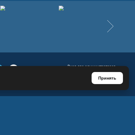
Вперёд
Вход для администраторов
е
Телеграм
Ютуб
Регистрация для администраторов
Принять