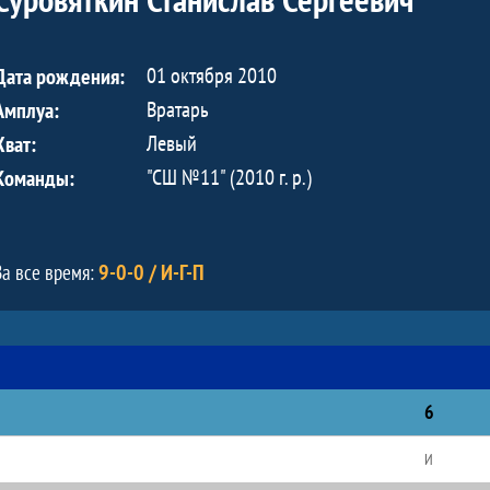
01 октября 2010
Дата рождения:
Вратарь
Амплуа:
Левый
Хват:
"СШ №11" (2010 г. р.)
Команды:
9-0-0 / И-Г-П
За все время:
6
И