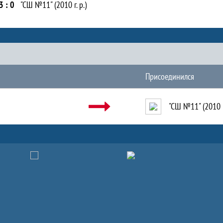
3 : 0
"СШ №11" (2010 г. р.)
Присоединился
"СШ №11" (2010 г.