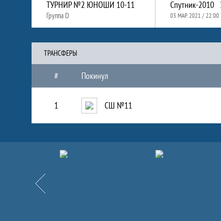
ТУРНИР №2 ЮНОШИ 10-11
Cпутник-2010
Группа D
03 МАР. 2021 / 22:00
ТРАНCФЕРЫ
#
Покинул
1
СШ №11
Партнёры
Назад