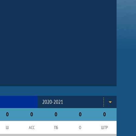
2020-2021
0
0
0
0
0
Ш
АСС
ПБ
О
ШТР